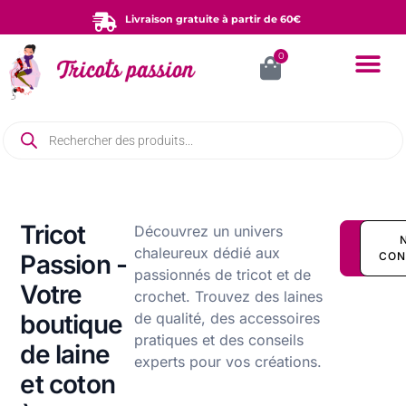
Aller
Livraison gratuite à partir de 60€
au
0
Panier
contenu
Recherche
de
produits
Tricot
Découvrez un univers
LA
chaleureux dédié aux
Passion -
BOUTI
CON
passionnés de tricot et de
Votre
crochet. Trouvez des laines
boutique
de qualité, des accessoires
pratiques et des conseils
de laine
experts pour vos créations.
et coton