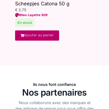
Scheepjes Catona 50 g
Schee
€
2,75
€
4,00
Bleu Layette 509
Autom
En stock
En sto
Ajouter au panier
Ajo
Ils nous font confiance
Nos partenaires
Nous collaborons avec des marques et
des artisans de renom pour vous offrir des